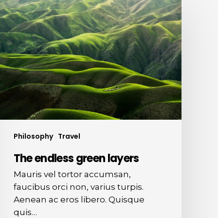
The
endless
green
layers
Philosophy
Travel
The endless green layers
Mauris vel tortor accumsan,
faucibus orci non, varius turpis.
Aenean ac eros libero. Quisque
quis…