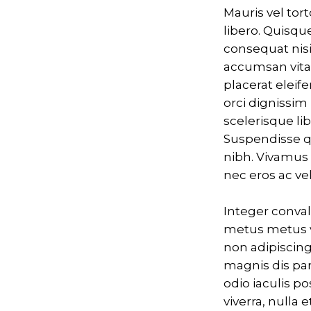
Mauris vel tor
libero. Quisque
consequat nisi
accumsan vitae
placerat eleif
orci dignissim
scelerisque lib
Suspendisse q
nibh. Vivamus n
nec eros ac ve
Integer conval
metus metus v
non adipiscing
magnis dis par
odio iaculis po
viverra, nulla