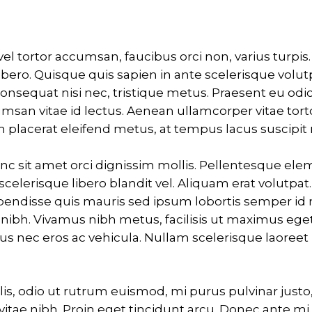
 vel tortor accumsan, faucibus orci non, varius turpi
libero. Quisque quis sapien in ante scelerisque volutp
 consequat nisi nec, tristique metus. Praesent eu odio 
an vitae id lectus. Aenean ullamcorper vitae torto
m placerat eleifend metus, at tempus lacus suscipit
nc sit amet orci dignissim mollis. Pellentesque el
scelerisque libero blandit vel. Aliquam erat volutpat
pendisse quis mauris sed ipsum lobortis semper id 
nibh. Vivamus nibh metus, facilisis ut maximus eget,
ctus nec eros ac vehicula. Nullam scelerisque laoreet
lis, odio ut rutrum euismod, mi purus pulvinar justo,
itae nibh. Proin eget tincidunt arcu. Donec ante 