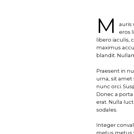
M
auris
eros 
libero iaculis,
maximus accums
blandit. Nulla
Praesent in nu
urna, sit amet 
nunc orci. Sus
Donec a porta 
erat. Nulla lu
sodales.
Integer conval
metus metus v