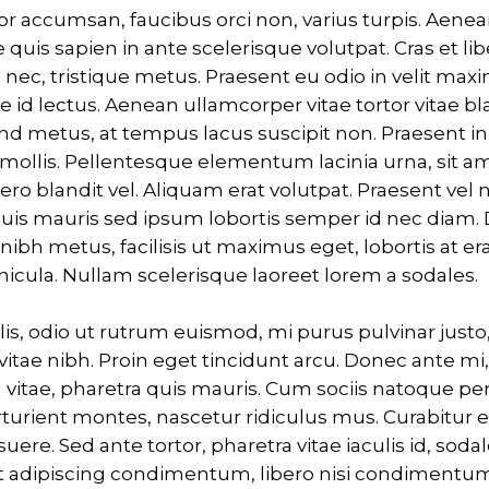
tor accumsan, faucibus orci non, varius turpis. Aenea
 quis sapien in ante scelerisque volutpat. Cras et libe
 nec, tristique metus. Praesent eu odio in velit max
 id lectus. Aenean ullamcorper vitae tortor vitae bl
end metus, at tempus lacus suscipit non. Praesent i
 mollis. Pellentesque elementum lacinia urna, sit a
ero blandit vel. Aliquam erat volutpat. Praesent vel 
uis mauris sed ipsum lobortis semper id nec diam. 
ibh metus, facilisis ut maximus eget, lobortis at era
hicula. Nullam scelerisque laoreet lorem a sodales.
lis, odio ut rutrum euismod, mi purus pulvinar justo,
itae nibh. Proin eget tincidunt arcu. Donec ante 
 vitae, pharetra quis mauris. Cum sociis natoque pe
turient montes, nascetur ridiculus mus. Curabitur 
suere. Sed ante tortor, pharetra vitae iaculis id, sodal
 et adipiscing condimentum, libero nisi condimentum 