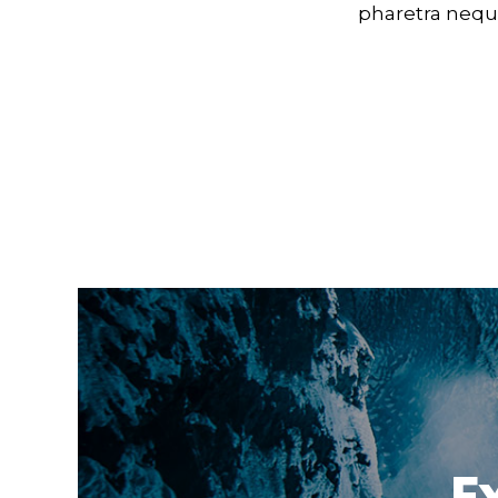
pharetra neque
E