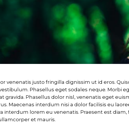
r venenatis justo fringilla dignissim ut id eros. Quis
vestibulum. Phasellus eget sodales neque. Morbi e
t gravida. Phasellus dolor nisl, venenatis eget euis
s. Maecenas interdum nisi a dolor facilisis eu laoreet
a interdum lorem eu venenatis. Praesent est diam, fr
 ullamcorper et mauris.