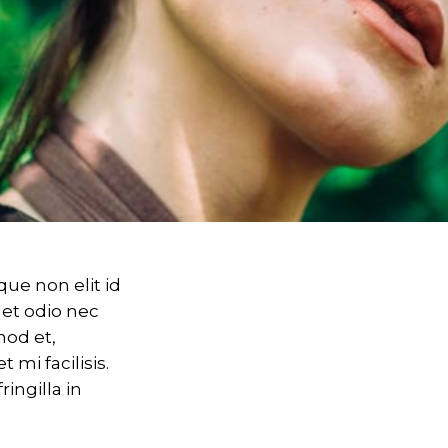
que non elit id
get odio nec
mod et,
 mi facilisis.
ingilla in