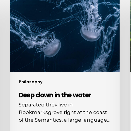
Deep
down
in
the
water
Philosophy
Deep down in the water
Separated they live in
Bookmarksgrove right at the coast
of the Semantics, a large language…