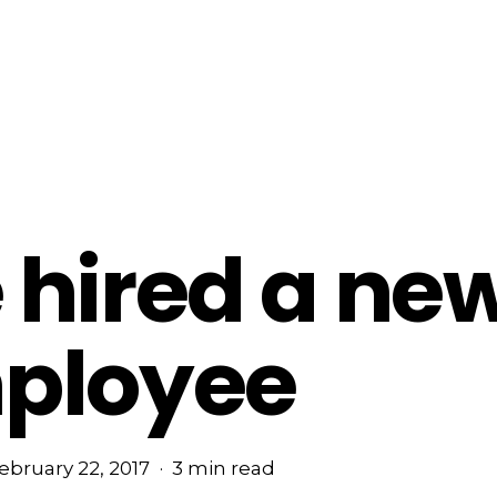
 hired a ne
ployee
ebruary 22, 2017
3 min read