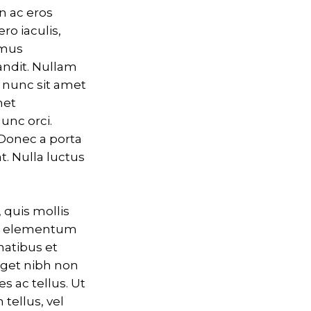
n ac eros
ro iaculis,
imus
andit. Nullam
n nunc sit amet
met
nunc orci.
Donec a porta
t. Nulla luctus
 quis mollis
mi, elementum
natibus et
eget nibh non
es ac tellus. Ut
tellus, vel