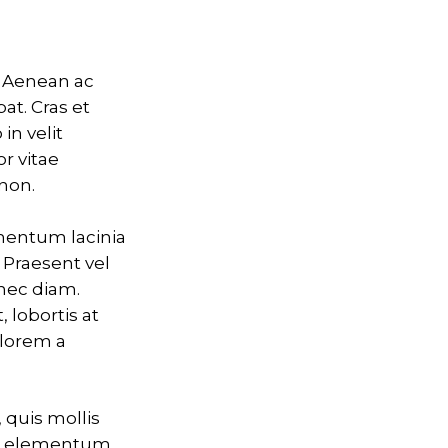
s. Aenean ac
at. Cras et
in velit
r vitae
 non.
ementum lacinia
. Praesent vel
nec diam.
 lobortis at
 lorem a
 quis mollis
mi, elementum