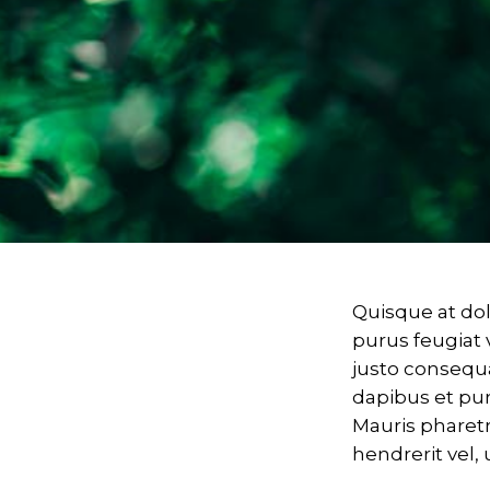
Quisque at dolo
purus feugiat 
justo consequa
dapibus et puru
Mauris pharetr
hendrerit vel,