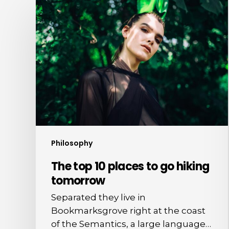
The
top
10
places
to
go
hiking
tomorrow
Philosophy
The top 10 places to go hiking
tomorrow
Separated they live in
Bookmarksgrove right at the coast
of the Semantics, a large language…