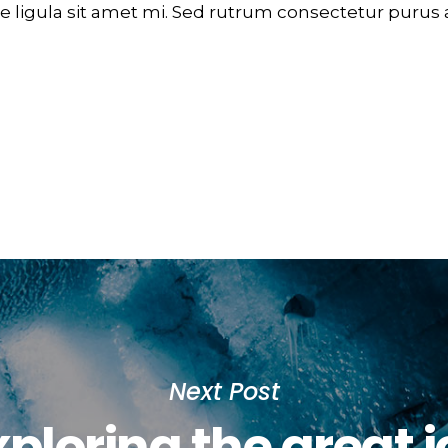
 ligula sit amet mi. Sed rutrum consectetur purus a
Next Post
xploring the great i