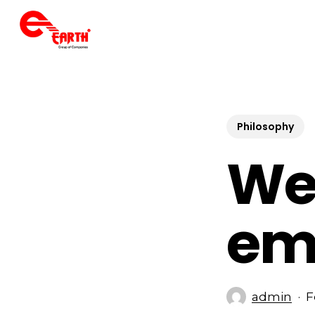
Skip
to
main
content
Philosophy
We
em
admin
F