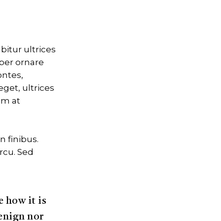
bitur ultrices
per ornare
ontes,
get, ultrices
um at
 finibus.
rcu. Sed
 how it is
benign nor