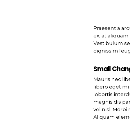
Praesent a arc
ex, at aliquam
Vestibulum sem
dignissim feugi
Small Chang
Mauris nec lib
libero eget mi
lobortis inter
magnis dis par
vel nisl. Morb
Aliquam elemen