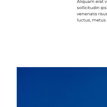
Aliquam erat v
sollicitudin i
venenatis risu
luctus, metus a