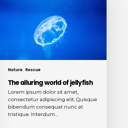
world
of
jellyfish
Nature
Rescue
The alluring world of jellyfish
Lorem ipsum dolor sit amet,
consectetur adipiscing elit. Quisque
bibendum consequat nunc at
tristique. Interdum…