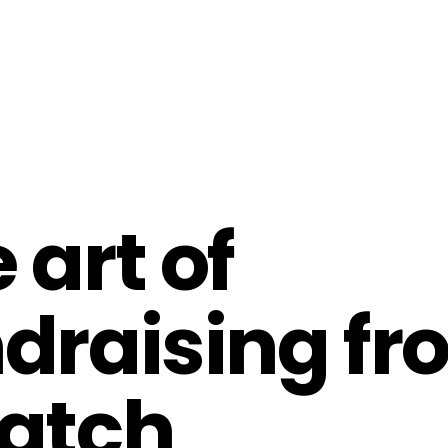
 art of
draising f
ratch