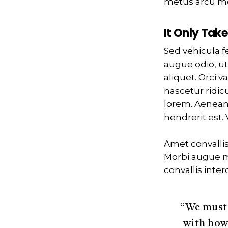
metus arcu moll
It Only Take
Sed vehicula fe
augue odio, u
aliquet.
Orci v
nascetur ridic
lorem. Aenean 
hendrerit est
Amet convalli
Morbi augue ma
convallis inter
“We must 
with how 