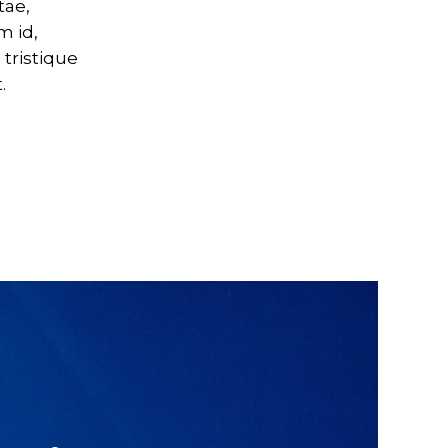
tae,
m id,
 tristique
.