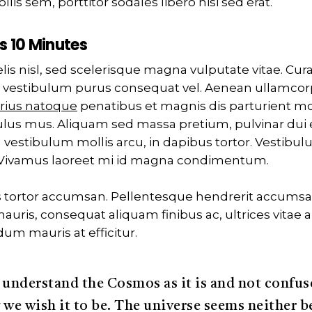
is sem, porttitor sodales libero nisi sed erat.
s 10 Minutes
lis nisl, sed scelerisque magna vulputate vitae. Cura
t vestibulum purus consequat vel. Aenean ullamcor
arius natoque
penatibus et magnis dis parturient m
ulus mus. Aliquam sed massa pretium, pulvinar dui e
vestibulum mollis arcu, in dapibus tortor. Vestibul
. Vivamus laoreet mi id magna condimentum.
s tortor accumsan. Pellentesque hendrerit accumsan
uris, consequat aliquam finibus ac, ultrices vitae a
dum mauris at efficitur.
understand the Cosmos as it is and not confuse
we wish it to be. The universe seems neither 