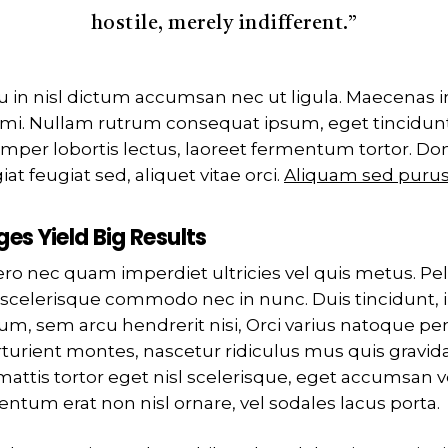
hostile, merely indifferent.”
u in nisl dictum accumsan nec ut ligula. Maecenas in
 mi. Nullam rutrum consequat ipsum, eget tincidunt 
per lobortis lectus, laoreet fermentum tortor. Done
at feugiat sed, aliquet vitae orci.
Aliquam sed purus
es Yield Big Results
ero nec quam imperdiet ultricies vel quis metus. Pe
 scelerisque commodo nec in nunc. Duis tincidunt, 
dum, sem arcu hendrerit nisi, Orci varius natoque pe
turient montes, nascetur ridiculus mus quis gravid
i mattis tortor eget nisl scelerisque, eget accumsan 
tum erat non nisl ornare, vel sodales lacus porta.