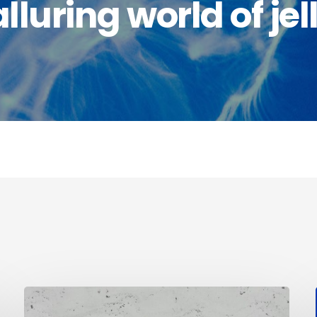
lluring world of jel
Our
impact