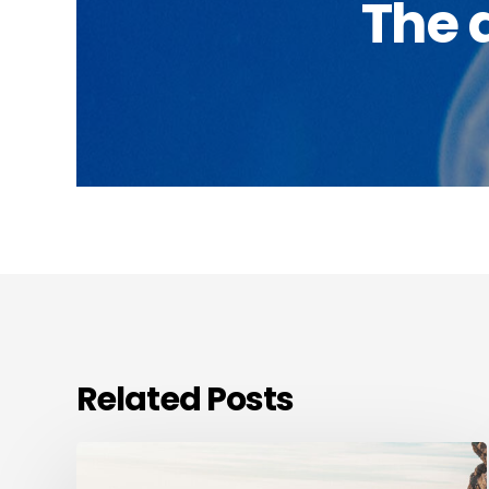
The a
Related Posts
Adopt
a