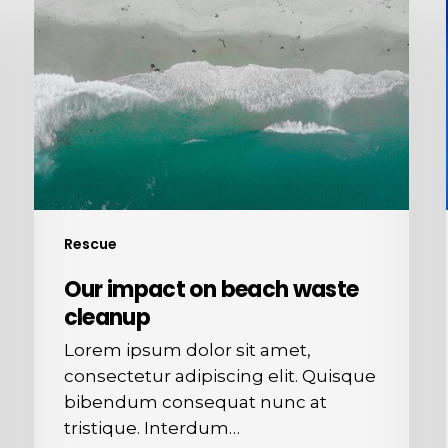
on
beach
waste
cleanup
Rescue
Our impact on beach waste
cleanup
Lorem ipsum dolor sit amet,
consectetur adipiscing elit. Quisque
bibendum consequat nunc at
tristique. Interdum…