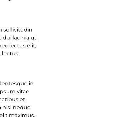
 sollicitudin
dui lacinia ut.
c lectus elit,
 lectus
.
llentesque in
ipsum vitae
natibus et
a nisl neque
velit maximus.