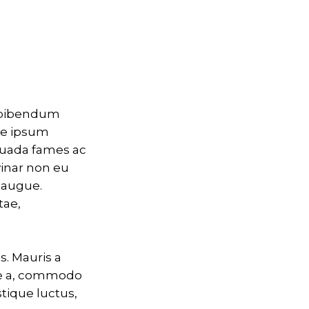
e bibendum
te ipsum
suada fames ac
vinar non eu
e augue.
tae,
s. Mauris a
te a, commodo
stique luctus,