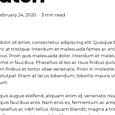
ebruary 24, 2020
3 min read
olor sit amet, consectetur adipiscing elit. Quisqu
c at tristique. Interdum et malesuada fames ac an
ibus. Proin quis malesuada dolor. Interdum et male
mis in faucibus. Phasellus id leo ac risus finibus pul
um finibus et tortor vitae venenatis. Proin in molesti
olutpat. Etiam at lacus bibendum, lobortis mauris vi
sum.
uis augue eleifend, aliquam enim id, venenatis risu
 quis faucibus eros. Nam eros ex, fermentum ac an
Phasellus ac nibh tellus. Aliquam blandit, magna a tri