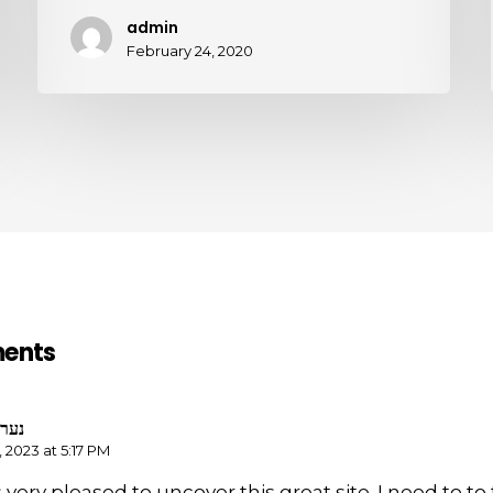
admin
February 24, 2020
ments
נערו
1, 2023 at 5:17 PM
s very pleased to uncover this great site. I need to t