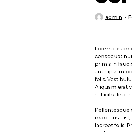
admin
F
Lorem ipsum d
consequat nun
primis in fauc
ante ipsum pri
felis. Vestibul
Aliquam erat v
sollicitudin ip
Pellentesque q
maximus nisl,
laoreet felis. 